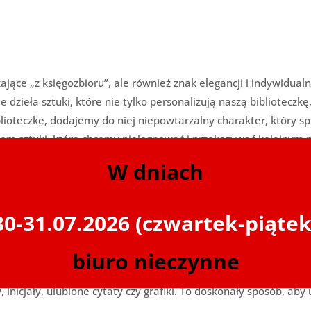
aczające „z księgozbioru”, ale również znak elegancji i indywidu
ałe dzieła sztuki, które nie tylko personalizują naszą bibliotec
blioteczkę, dodajemy do niej niepowtarzalny charakter, który spr
łem sztuki, które chcemy pielęgnować i przekazywać kolejnym 
W dniach
ga wieków wstecz. Początkowo używano ich jako środka identyfika
iejsze. Dziś, chociaż mamy dostęp do ogromnych zbiorów publiczn
30-31.07.2026 (czwartek-piątek
iteratury.
biuro nieczynne
m unikalnego charakteru, ale również wyrażają gust i osobowość
inicjały, ulubione cytaty czy grafiki. To doskonały sposób, aby 