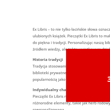
Ex Libris – to nie tylko łacińskie słowa ozn
ulubionych książek. Pieczątki Ex Libris to m
do piękna i tradycji. Personalizując naszą bi
źródłem wiedzy, ale także wyjątkowym dzie
Historia tradycji
Tradycja stosowania pieczątek Ex Libris się
biblioteki prywatne były znacznie powszechn
popularnością jako wyraz osobistej pasji do l
Indywidualny charakter
Pieczątki Ex Libris nie tylko dodają książko
różnorodne elementy, takie jak herb rodowy, 
spersonalizowaną.