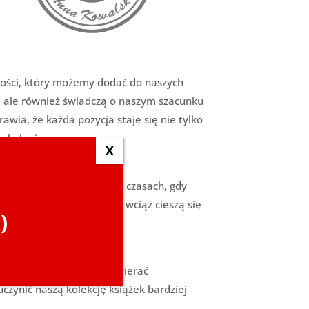
alności, który możemy dodać do naszych
zkę, ale również świadczą o naszym szacunku
awia, że każda pozycja staje się nie tylko
pokoleniom.
X
cji właściciela książek w czasach, gdy
ych, pieczątki Ex Libris wciąż cieszą się
)
 ich właściciela. Mogą zawierać
uczynić naszą kolekcję książek bardziej