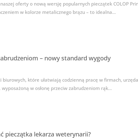
 naszej oferty o nową wersję popularnych pieczątek COLOP Pri
zeniem w kolorze metalicznego brązu – to idealna…
 zabrudzeniom – nowy standard wygody
i biurowych, które ułatwiają codzienną pracę w firmach, urz
, wyposażoną w osłonę przeciw zabrudzeniom rąk…
ć pieczątka lekarza weterynarii?