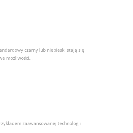
andardowy czarny lub niebieski stają się
owe możliwości…
 przykładem zaawansowanej technologii