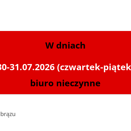
 Reiner
W dniach
 nawiązała współpracę z Reinerem, włączając ich metalowe dato
30-31.07.2026 (czwartek-piątek
klasę premium: trwałe, ergonomiczne i o eleganckim wzornict
biuro nieczynne
 brązu