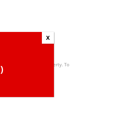
X
wniki i numeratory do oferty. To
)
wie….