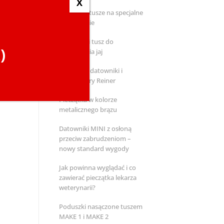
X
Kolorowe tusze na specjalne
zamówienie
Pieczątka i tusz do
)
znakowania jaj
Metalowe datowniki i
numeratory Reiner
Pieczątka w kolorze
metalicznego brązu
Datowniki MINI z osłoną
przeciw zabrudzeniom –
nowy standard wygody
Jak powinna wyglądać i co
zawierać pieczątka lekarza
weterynarii?
Poduszki nasączone tuszem
MAKE 1 i MAKE 2