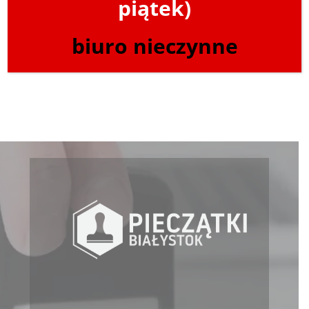
piątek)
biuro nieczynne
Powrót