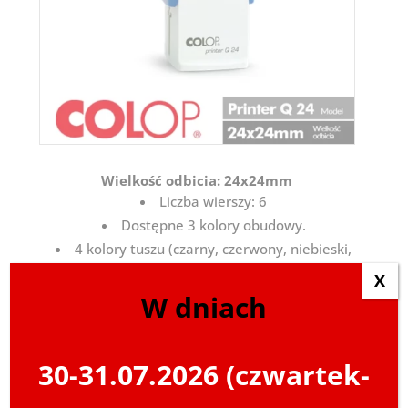
Wielkość odbicia: 24x24mm
Liczba wierszy: 6
Dostępne 3 kolory obudowy.
4 kolory tuszu (czarny, czerwony, niebieski,
zielony).
X
W dniach
Kolory obudowy:
30-31.07.2026 (czwartek-