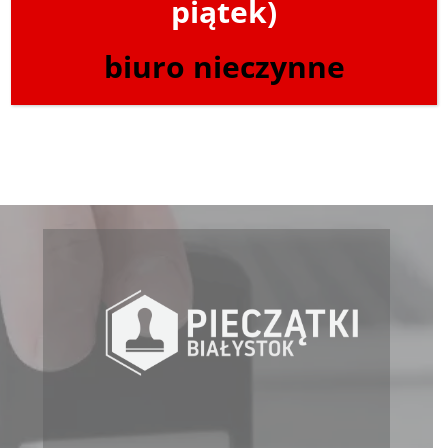
piątek)
biuro nieczynne
Powrót