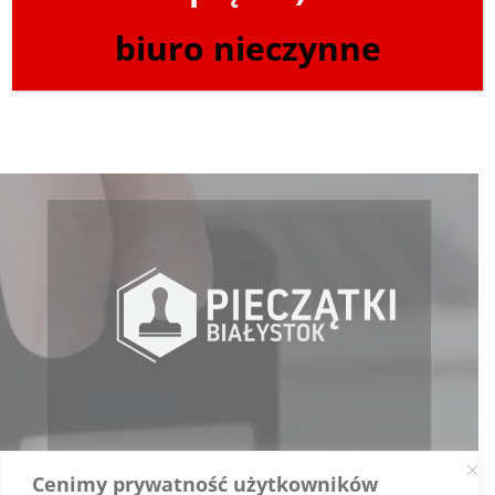
biuro nieczynne
Powrót
ul. Składowa 7 lok. 107 (1 piętro)
Cenimy prywatność użytkowników