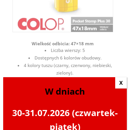
Wielkość odbicia: 47×18 mm
Liczba wierszy: 5
Dostępnych 6 kolorów obudowy.
4 kolory tuszu (czarny, czerwony, niebieski,
zielony).
X
W dniach
Kolory obudowy:
30-31.07.2026 (czwartek-
piątek)