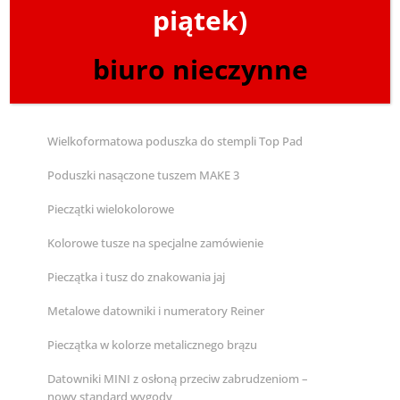
piątek)
biuro nieczynne
Czytaj również
Wielkoformatowa poduszka do stempli Top Pad
Poduszki nasączone tuszem MAKE 3
Pieczątki wielokolorowe
Kolorowe tusze na specjalne zamówienie
Pieczątka i tusz do znakowania jaj
Metalowe datowniki i numeratory Reiner
Pieczątka w kolorze metalicznego brązu
Datowniki MINI z osłoną przeciw zabrudzeniom –
nowy standard wygody