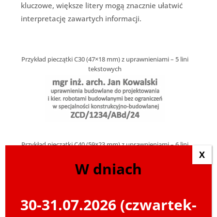
kluczowe, większe litery mogą znacznie ułatwić
interpretację zawartych informacji.
Przykład pieczątki C30 (47×18 mm) z uprawnieniami – 5 lini
tekstowych
Przykład pieczątki C40 (59×23 mm) z uprawnieniami – 6 lini
X
tekstowych
W dniach
30-31.07.2026 (czwartek-