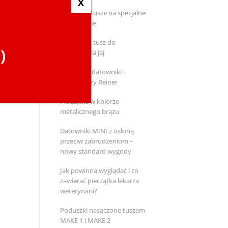
X
Kolorowe tusze na specjalne
zamówienie
Pieczątka i tusz do
)
znakowania jaj
Metalowe datowniki i
numeratory Reiner
Pieczątka w kolorze
metalicznego brązu
Datowniki MINI z osłoną
przeciw zabrudzeniom –
nowy standard wygody
Jak powinna wyglądać i co
zawierać pieczątka lekarza
weterynarii?
Poduszki nasączone tuszem
MAKE 1 i MAKE 2